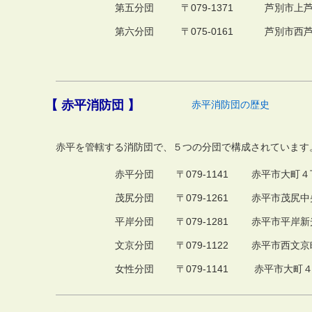
第五分団
〒079-1371
芦別市上芦
第六分団
〒075-0161
芦別市西芦
【 赤平消防団 】
赤平消防団の歴史
赤平を管轄する消防団で、５つの分団で構成されています
赤平分団
〒079-1141
赤平市大町４
茂尻分団
〒079-1261
赤平市茂尻中
平岸分団
〒079-1281
赤平市平岸新
文京分団
〒079-1122
赤平市西文京
女性分団
〒079-1141
赤平市大町４