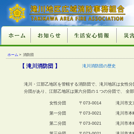
新庁舎情報
入札情報
職員採用情報
各種申請・届出用紙
講習・試験案内
地方分権改革一括法
違反対象物公表制度
適マーク制度
火災予防
救急
１１９番
ご注意
火災が
消火器
火災を
住宅用
住宅用
過去５
住宅用
催しに
心肺蘇
異物除
止血法
ＡＥＤ
救急講
医療機
患者等
１１９
１１９
携帯電
救急車
古い消
消火器
住宅用
ガス湯
ホーム
消火器
組合消
過去５
ホーム
> 消防団
関係条例整備
いて
店
功事例
条例の
て
い
番につ
いて
ついて
適正販
につい
につい
準の改
【 滝川消防団 】
滝川消防団の歴史
滝川・江部乙地区を管轄する消防団で、滝川地区は女性分
分団があり、江部乙地区は第六分団の１つの分団で、 全
女性分団
〒073-0014
滝川市文京
第一分団
〒073-0021
滝川市本町
第二分団
〒073-0021
滝川市本町
第三分団
〒073-0021
滝川市本町