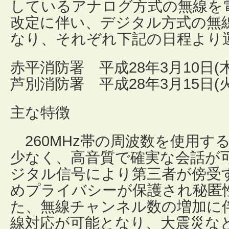
しているアナログ方式の無線を
改定に伴い、デジタル方式の無
なり、それぞれ下記の日程より
赤平消防署 平成28年3月10日(木
芦別消防署 平成28年3月15日(火
主な特徴
260MHz帯の周波数を使用す
少なく、高音質で確実な会話が
ジタル信号により第三者が傍受
めプライバシーが保護され秘匿
た、無線チャンネル数の増加に
線対応が可能となり、大震災な