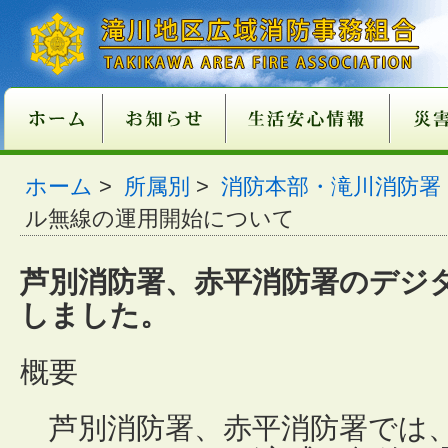
新庁舎情報
入札情報
職員採用情報
各種申請・届出用紙
講習・試験案内
地方分権改革一括法
違反対象物公表制度
適マーク制度
火災予防
救急
１１９番
ご注意
火災が
消火器
火災を
住宅用
住宅用
過去５
住宅用
催しに
心肺蘇
異物除
止血法
ＡＥＤ
救急講
医療機
患者等
１１９
１１９
携帯電
救急車
古い消
消火器
住宅用
ガス湯
ホーム
消火器
組合消
過去５
ホーム
>
所属別
>
消防本部・滝川消防署
関係条例整備
いて
店
功事例
条例の
て
い
番につ
いて
ついて
適正販
につい
につい
準の改
ル無線の運用開始について
芦別消防署、赤平消防署のデジ
しました。
概要
芦別消防署、赤平消防署では、