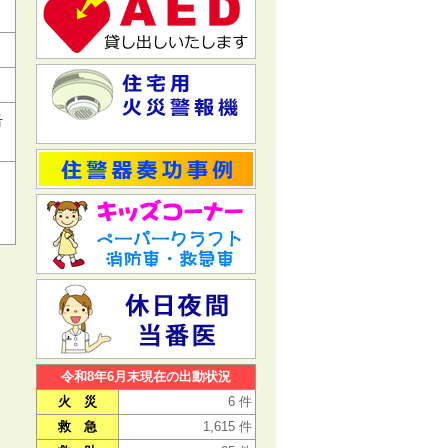
缶
令和8年6月末現在の出動状況
火 災
6 件
救 急
1,615 件