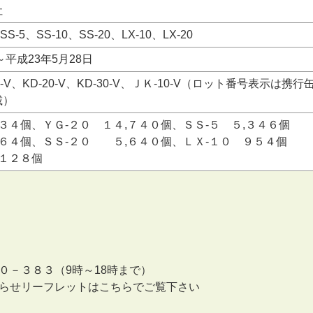
社
SS-5、SS-10、SS-20、LX-10、LX-20
～平成23年5月28日
-10-V、KD-20-V、KD-30-V、ＪＫ-10-V（ロット番号表示は携行
載）
８３４個、ＹＧ-２０ １４,７４０個、ＳＳ-５ ５,３４６個
３６４個、ＳＳ-２０ ５,６４０個、ＬＸ-１０ ９５４個
,１２８個
－３８３（9時～18時まで）
らせリーフレットはこちらでご覧下さい