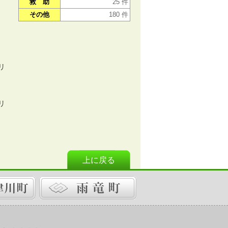
救 助
25 件
その他
180 件
リ
リ
上に戻る