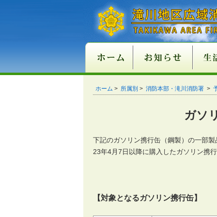
新庁舎情報
入札情報
職員採用情報
各種申請・届出用紙
講習・試験案内
地方分権改革一括法
違反対象物公表制度
適マーク制度
火災
救急
１１
ご注
ホーム
>
所属別
>
消防本部・滝川消防署
>
関係条例整備
ガソ
下記のガソリン携行缶（鋼製）の一部製
23年4月7日以降に購入したガソリン携
【対象となるガソリン携行缶】