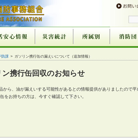
予防
９番
意
火災が発生したら
消火器の使い方
火災を予防する
住宅用火災警報器につ
住宅用火災警報器取扱
過去５年火災状況
住宅用火災警報器の奏
催しにおける火災予防
心肺蘇生法
異物除去
止血法
ＡＥＤの使用方法
救急講習の案内
医療機関一覧
患者等搬送事業につい
１１９番のかけ方
１１９番に関するお願
携帯電話からの１１９
救急車の適正利用につ
古い消火器にご注意
消火器の不適正販売に
住宅用火災警報器の不
ガス湯沸し器等の事故
ホームタンクの油漏れ
消火器の規格・点検基
組合消防設立以降
過去５年間
組織機構図
滝川消防本部・滝川消防署
芦別消防署
赤平消防署
組織機構図
滝川消防団
芦別消防団
赤平消防団
新十津川消
雨竜消防団
消防団協力
予防課
> ガソリン携行缶の漏えいについて（追加情報）
いて
店
功事例
条例の一部改正
て
い
番について
いて
ついて
適正販売について
について
について
準の改正について
所表示制度
リン携行缶回収のお知らせ
品から、油が漏えいする可能性があるとの情報提供がありましたので平
行缶をお持ちの方は、今すぐ確認して下さい。