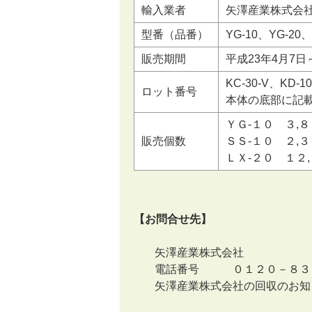
輸入業者
矢澤産業株式会
型番（品番）
YG-10、YG-20、
販売期間
平成23年4月7日
KC-30-V、KD
ロット番号
本体の底部に記
ＹＧ-１０ ３,
販売個数
ＳＳ-１０ ２,
ＬＸ-２０ １２
【お問合せ先】
矢澤産業株式会社
電話番号 ０１２０－８３０
矢澤産業株式会社の回収のお知