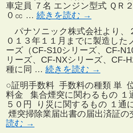
車定員 ７名 エンジン型式 ＱＲ
０㏄ …
続きを読む
→
パナソニック株式会社より、
０１３年１１月までに製造した
ーズ（CF-S10シリーズ、CF-N
リーズ、CF-NXシリーズ、CF
種に同 …
続きを読む
→
○証明手数料 手数料の種類 単 
料金 集合煙突に関わるもの １
５０円 り災に関するもの １通に
煙突掃除業届出書の届出済証の交
読む
→