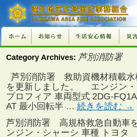
新庁舎情報
入札情報
職員採用情報
各種申請・届出用紙
講習・試験案内
地方分権改革一括法
違反対象物公表制度
適マーク制度
火災予防
救急
１１９番
ご注意
火災が
消火器
火災を
住宅用
住宅用
過去５
住宅用
催しに
心肺蘇
異物除
止血法
ＡＥＤ
救急講
医療機
患者等
１１９
１１９
携帯電
救急車
古い消
消火器
住宅用
ガス湯
ホーム
消火器
組合消
過去５
芦別消防署
Category Archives:
関係条例整備
いて
店
功事例
条例の
て
い
番につ
いて
ついて
適正販
につい
につい
準の改
芦別消防署 救助資機材積載水
を更新しました。 エンジン・
プロフィア 車両型式 2DG-FQ1
AT 最小回転半 …
続きを読む
→
芦別消防署 高規格救急自動車
ンジン・シャーシ 車種 トヨタ