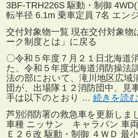
3BF-TRH226S 駆動・制御 4WD
転半径 6.1m 乗車定員 7名 エン
交付対象物一覧 現在交付対象物
ーク制度とは」に戻る
〇令和５年度７月２１日北海道
た、令和５年度北海道消防操法
法の部において、滝川地区広域
団が、出場隊１２消防団中、見
手は以下のとおり …
続きを読
芦別消防署の救急車を更新しま
車種 ニッサン キャラバン 車
Ｅ２６改 駆動・制御 ４ＷＤ 最