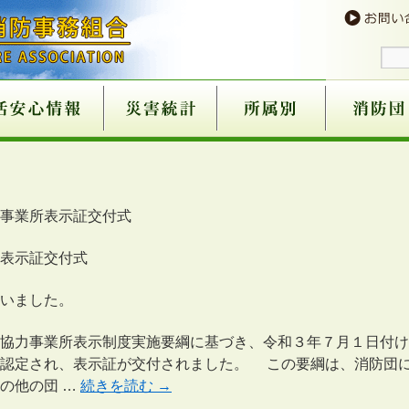
予防
９番
意
火災が発生したら
消火器の使い方
火災を予防する
住宅用火災警報器につ
住宅用火災警報器取扱
過去５年火災状況
住宅用火災警報器の奏
催しにおける火災予防
心肺蘇生法
異物除去
止血法
ＡＥＤの使用方法
救急講習の案内
医療機関一覧
患者等搬送事業につい
１１９番のかけ方
１１９番に関するお願
携帯電話からの１１９
救急車の適正利用につ
古い消火器にご注意
消火器の不適正販売に
住宅用火災警報器の不
ガス湯沸し器等の事故
ホームタンクの油漏れ
消火器の規格・点検基
組合消防設立以降
過去５年間
組織機構図
滝川消防本部・滝川消防署
芦別消防署
赤平消防署
組織機構図
滝川消防団
芦別消防団
赤平消防団
新十津川消
雨竜消防団
消防団協力
いて
店
功事例
条例の一部改正
て
い
番について
いて
ついて
適正販売について
について
について
準の改正について
所表示制度
事業所表示証交付式
表示証交付式
いました。
協力事業所表示制度実施要綱に基づき、令和３年７月１日付け
再認定され、表示証が交付されました。 この要綱は、消防団
の他の団 …
続きを読む
→