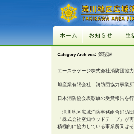
新庁舎情報
入札情報
職員採用情報
各種申請・届出用紙
講習・試験案内
地方分権改革一括法
違反対象物公表制度
適マーク制度
火災
救急
１１
ご注
管理課
Category Archives:
関係条例整備
エースラゲージ株式会社消防団協力
旭産業有限会社 消防団協力事業所
日本消防協会表彰旗の受賞報告を行
滝川地区広域消防事務組合消防団
「株式会社空知ウッドテープ」が
積極的に協力している事業所又はそ