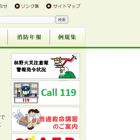
防団
事業
で
に