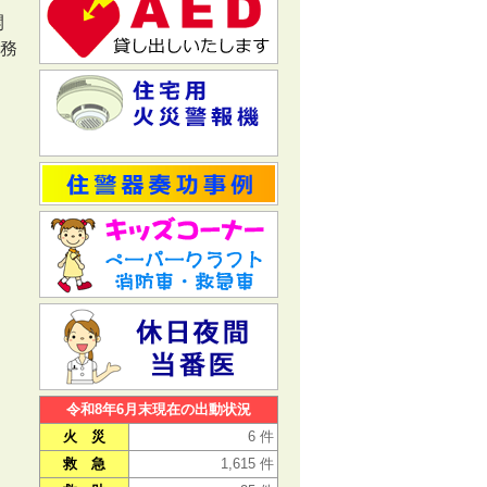
開
務
令和8年6月末現在の出動状況
火 災
6 件
救 急
1,615 件