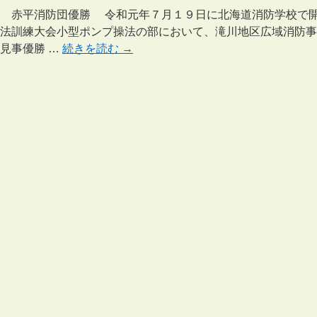
会 赤平消防団優勝 令和元年７月１９日に北海道消防学校で
法訓練大会小型ポンプ操法の部において、滝川地区広域消防事
見事優勝 …
続きを読む
→