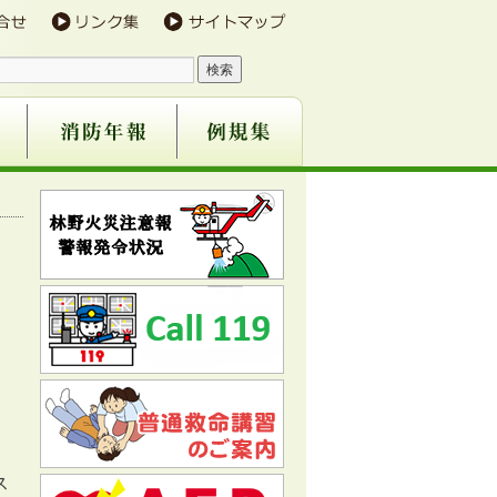
防団
事業
ス