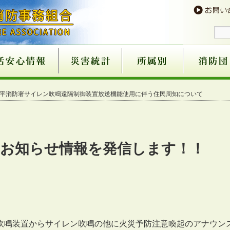
予防
９番
意
火災が発生したら
消火器の使い方
火災を予防する
住宅用火災警報器につ
住宅用火災警報器取扱
過去５年火災状況
住宅用火災警報器の奏
催しにおける火災予防
心肺蘇生法
異物除去
止血法
ＡＥＤの使用方法
救急講習の案内
医療機関一覧
患者等搬送事業につい
１１９番のかけ方
１１９番に関するお願
携帯電話からの１１９
救急車の適正利用につ
古い消火器にご注意
消火器の不適正販売に
住宅用火災警報器の不
ガス湯沸し器等の事故
ホームタンクの油漏れ
消火器の規格・点検基
組合消防設立以降
過去５年間
組織機構図
滝川消防本部・滝川消防署
芦別消防署
赤平消防署
組織機構図
滝川消防団
芦別消防団
赤平消防団
新十津川消
雨竜消防団
消防団協力
赤平消防署サイレン吹鳴遠隔制御装置放送機能使用に伴う住民周知について
いて
店
功事例
条例の一部改正
て
い
番について
いて
ついて
適正販売について
について
について
準の改正について
所表示制度
お知らせ情報を発信します
！！
吹鳴装置からサイレン吹鳴の他に火災予防注意喚起のアナウン