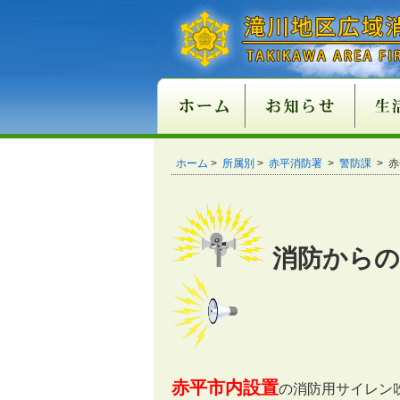
新庁舎情報
入札情報
職員採用情報
各種申請・届出用紙
講習・試験案内
地方分権改革一括法
違反対象物公表制度
適マーク制度
火災
救急
１１
ご注
ホーム
>
所属別
>
赤平消防署
>
警防課
> 
関係条例整備
消防からの
赤平市内設置
の消防用サイレン