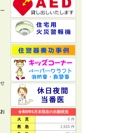
ー
せ
お
令和8年6月末現在の出動状況
火 災
6 件
救 急
1,615 件