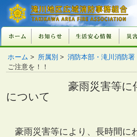
新庁舎情報
入札情報
職員採用情報
各種申請・届出用紙
講習・試験案内
地方分権改革一括法
違反対象物公表制度
適マーク制度
火災予防
救急
１１９番
ご注意
火災が
消火器
火災を
住宅用
住宅用
過去５
住宅用
催しに
心肺蘇
異物除
止血法
ＡＥＤ
救急講
医療機
患者等
１１９
１１９
携帯電
救急車
古い消
消火器
住宅用
ガス湯
ホーム
消火器
組合消
過去５
ホーム
>
所属別
>
消防本部・滝川消防署
関係条例整備
いて
店
功事例
条例の
て
い
番につ
いて
ついて
適正販
につい
につい
準の改
ご注意を！！
豪雨災害等に
について
豪雨災害等により、長時間に