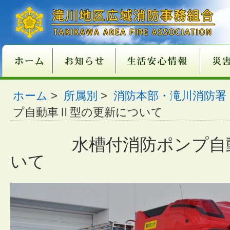
新庁舎情報
入札情報
職員採用情報
各種申請・届出用紙
講習・試験案内
地方分権改革一括法
違反対象物公表制度
適マーク制度
火災予防
救急
１１９番
ご注意
火災が
消火器
火災を
住宅用
住宅用
過去５
住宅用
催しに
心肺蘇
異物除
止血法
ＡＥＤ
救急講
医療機
患者等
１１９
１１９
携帯電
救急車
古い消
消火器
住宅用
ガス湯
ホーム
消火器
組合消
過去５
ホーム
>
所属別
>
消防本部・滝川消防署
関係条例整備
いて
店
功事例
条例の
て
い
番につ
いて
ついて
適正販
につい
につい
準の改
プ自動車Ⅱ型の更新について
水槽付消防ポンプ自
いて