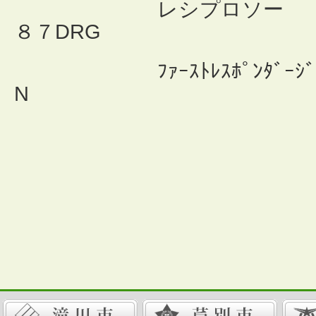
レシプロソー 
８７DRG
ﾌｧｰｽﾄﾚｽﾎﾟﾝﾀﾞｰｼ
N