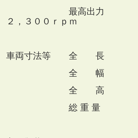
最高出力 １７
２，３００ｒｐｍ
車両寸法等 全 長 
全 幅 ２，
全 高 ３，
総 重 量 １１