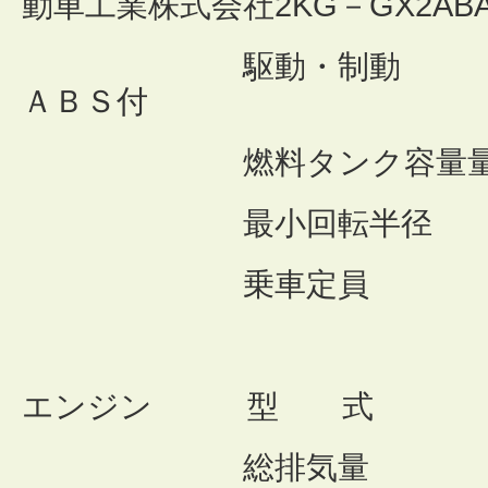
動車工業株式会社2KG－GX2AB
駆動・制動 ５M
ＡＢＳ付
燃料タンク容量量 １
最小回転半径 
乗車定員 
エンジン 型 式 
総排気量 ５，