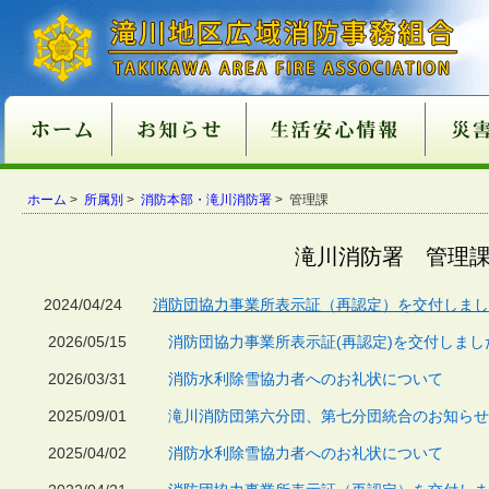
新庁舎情報
入札情報
職員採用情報
各種申請・届出用紙
講習・試験案内
地方分権改革一括法
違反対象物公表制度
適マーク制度
火災予防
救急
１１９番
ご注意
火災が
消火器
火災を
住宅用
住宅用
過去５
住宅用
催しに
心肺蘇
異物除
止血法
ＡＥＤ
救急講
医療機
患者等
１１９
１１９
携帯電
救急車
古い消
消火器
住宅用
ガス湯
ホーム
消火器
組合消
過去５
ホーム
>
所属別
>
消防本部・滝川消防署
> 管理課
関係条例整備
いて
店
功事例
条例の
て
い
番につ
いて
ついて
適正販
につい
につい
準の改
滝川消防署 管理
2024/04/24
消防団協力事業所表示証（再認定）を交付しまし
2026/05/15
消防団協力事業所表示証(再認定)を交付しまし
2026/03/31
消防水利除雪協力者へのお礼状について
2025/09/01
滝川消防団第六分団、第七分団統合のお知らせ
2025/04/02
消防水利除雪協力者へのお礼状について