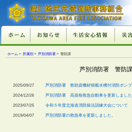
新庁舎情報
入札情報
職員採用情報
各種申請・届出用紙
講習・試験案内
地方分権改革一括法
違反対象物公表制度
適マーク制度
火災予防
救急
１１９番
ご注意
火災が
消火器
火災を
住宅用
住宅用
過去５
住宅用
催しに
心肺蘇
異物除
止血法
ＡＥＤ
救急講
医療機
患者等
１１９
１１９
携帯電
救急車
古い消
消火器
住宅用
ガス湯
ホーム
消火器
組合消
過去５
ホーム
>
所属別
>
芦別消防署
> 警防課
関係条例整備
いて
店
功事例
条例の
て
い
番につ
いて
ついて
適正販
につい
につい
準の改
芦別消防署 警防
2025/09/27
芦別消防署 救助資機材積載水槽付消防ポンプ
2024/12/26
芦別消防署 高規格救急自動車を更新しました
2023/07/25
令和５年度北海道消防操法訓練大会について
2019/04/07
芦別消防署の救急車を更新しました。