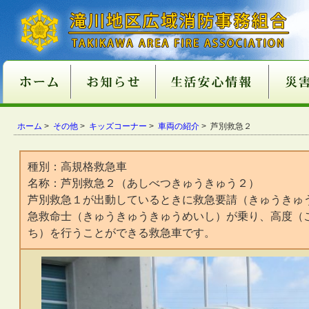
新庁舎情報
入札情報
職員採用情報
各種申請・届出用紙
講習・試験案内
地方分権改革一括法
違反対象物公表制度
適マーク制度
火災予防
救急
１１９番
ご注意
火災が
消火器
火災を
住宅用
住宅用
過去５
住宅用
催しに
心肺蘇
異物除
止血法
ＡＥＤ
救急講
医療機
患者等
１１９
１１９
携帯電
救急車
古い消
消火器
住宅用
ガス湯
ホーム
消火器
組合消
過去５
ホーム
>
その他
>
キッズコーナー
>
車両の紹介
> 芦別救急２
関係条例整備
いて
店
功事例
条例の
て
い
番につ
いて
ついて
適正販
につい
につい
準の改
種別：高規格救急車
名称：芦別救急２（あしべつきゅうきゅう２）
芦別救急１が出動しているときに救急要請（きゅうきゅ
急救命士（きゅうきゅうきゅうめいし）が乗り、高度（
ち）を行うことができる救急車です。