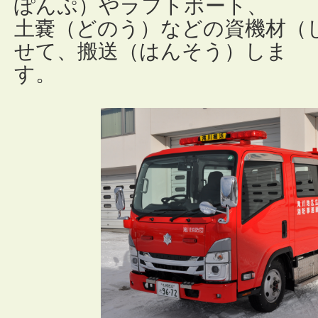
ぽんぷ）やラフトボート、
土嚢（どのう）などの資機材（
せて、搬送（はんそう）しま
す。