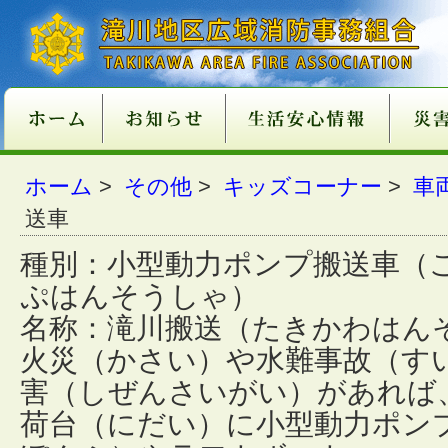
新庁舎情報
入札情報
職員採用情報
各種申請・届出用紙
講習・試験案内
地方分権改革一括法
違反対象物公表制度
適マーク制度
火災予防
救急
１１９番
ご注意
火災が
消火器
火災を
住宅用
住宅用
過去５
住宅用
催しに
心肺蘇
異物除
止血法
ＡＥＤ
救急講
医療機
患者等
１１９
１１９
携帯電
救急車
古い消
消火器
住宅用
ガス湯
ホーム
消火器
組合消
過去５
ホーム
>
その他
>
キッズコーナー
>
車
関係条例整備
いて
店
功事例
条例の
て
い
番につ
いて
ついて
適正販
につい
につい
準の改
送車
種別：小型動力ポンプ搬送車（
ぷはんそうしゃ）
名称：滝川搬送（たきかわはん
火災（かさい）や水難事故（す
害（しぜんさいがい）があれば
荷台（にだい）に小型動力ポン