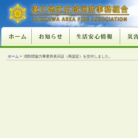
新庁舎情報
入札情報
職員採用情報
各種申請・届出用紙
講習・試験案内
地方分権改革一括法
違反対象物公表制度
適マーク制度
火災予防
救急
１１９番
ご注意
火災が
消火器
火災を
住宅用
住宅用
過去５
住宅用
催しに
心肺蘇
異物除
止血法
ＡＥＤ
救急講
医療機
患者等
１１９
１１９
携帯電
救急車
古い消
消火器
住宅用
ガス湯
ホーム
消火器
組合消
過去５
ホーム
> 消防団協力事業所表示証（再認定）を交付しました。
関係条例整備
いて
店
功事例
条例の
て
い
番につ
いて
ついて
適正販
につい
につい
準の改