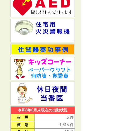
令和8年6月末現在の出動状況
火 災
6 件
救 急
1,615 件