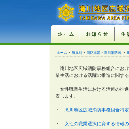
新庁舎情報
入札情報
職員採用情報
各種申請・届出用紙
講習・試験案内
地方分権改革一括法
違反対象物公表制度
適マーク制度
火災
救急
１１
ご注
ホーム
>
所属別
>
消防本部・滝川消防署
>
関係条例整備
滝川地区広域消防事務組合におけ
業生活における活躍の推進に関する
女性職業生活における活躍の推進
表します。
・
滝川地区広域消防事務組合特定
・
女性の職業選択に資する情報の