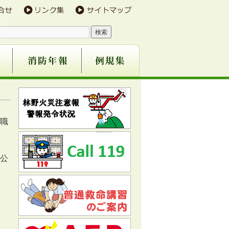
防団
事業
職
公