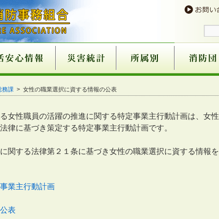
予防
９番
意
火災が発生したら
消火器の使い方
火災を予防する
住宅用火災警報器につ
住宅用火災警報器取扱
過去５年火災状況
住宅用火災警報器の奏
催しにおける火災予防
心肺蘇生法
異物除去
止血法
ＡＥＤの使用方法
救急講習の案内
医療機関一覧
患者等搬送事業につい
１１９番のかけ方
１１９番に関するお願
携帯電話からの１１９
救急車の適正利用につ
古い消火器にご注意
消火器の不適正販売に
住宅用火災警報器の不
ガス湯沸し器等の事故
ホームタンクの油漏れ
消火器の規格・点検基
組合消防設立以降
過去５年間
組織機構図
滝川消防本部・滝川消防署
芦別消防署
赤平消防署
組織機構図
滝川消防団
芦別消防団
赤平消防団
新十津川消
雨竜消防団
消防団協力
総務課
> 女性の職業選択に資する情報の公表
いて
店
功事例
条例の一部改正
て
い
番について
いて
ついて
適正販売について
について
について
準の改正について
所表示制度
る女性職員の活躍の推進に関する特定事業主行動計画は、女性
法律に基づき策定する特定事業主行動計画です。
に関する法律第２１条に基づき女性の職業選択に資する情報を
事業主行動計画
公表