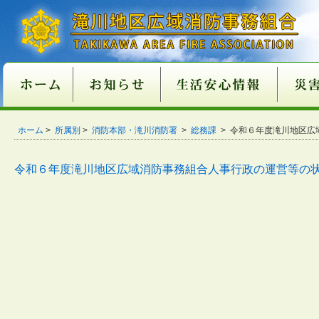
新庁舎情報
入札情報
職員採用情報
各種申請・届出用紙
講習・試験案内
地方分権改革一括法
違反対象物公表制度
適マーク制度
火災予防
救急
１１９番
ご注意
火災が
消火器
火災を
住宅用
住宅用
過去５
住宅用
催しに
心肺蘇
異物除
止血法
ＡＥＤ
救急講
医療機
患者等
１１９
１１９
携帯電
救急車
古い消
消火器
住宅用
ガス湯
ホーム
消火器
組合消
過去５
ホーム
>
所属別
>
消防本部・滝川消防署
>
総務課
> 令和６年度滝川地区
関係条例整備
いて
店
功事例
条例の
て
い
番につ
いて
ついて
適正販
につい
につい
準の改
令和６年度滝川地区広域消防事務組合人事行政の運営等の