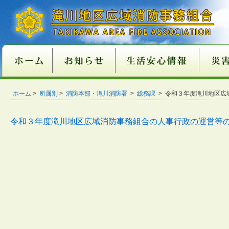
新庁舎情報
入札情報
職員採用情報
各種申請・届出用紙
講習・試験案内
地方分権改革一括法
違反対象物公表制度
適マーク制度
火災予防
救急
１１９番
ご注意
火災が
消火器
火災を
住宅用
住宅用
過去５
住宅用
催しに
心肺蘇
異物除
止血法
ＡＥＤ
救急講
医療機
患者等
１１９
１１９
携帯電
救急車
古い消
消火器
住宅用
ガス湯
ホーム
消火器
組合消
過去５
ホーム
>
所属別
>
消防本部・滝川消防署
>
総務課
> 令和３年度滝川地区
関係条例整備
いて
店
功事例
条例の
て
い
番につ
いて
ついて
適正販
につい
につい
準の改
令和３年度滝川地区広域消防事務組合の人事行政の運営等